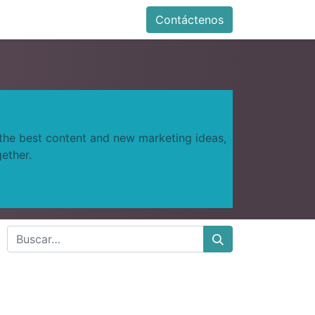
0
 us
Foro
Features
Contáctenos
 the best content and new marketing ideas,
ether.