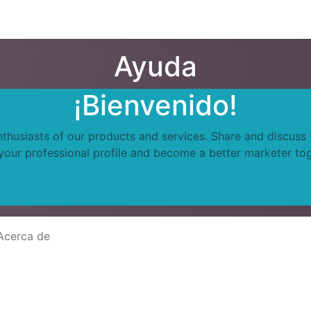
Blog
Foro
Presentaciones
Contáctenos
Menu
About
Ayuda
¡Bienvenido!
nthusiasts of our products and services. Share and discuss
 your professional profile and become a better marketer tog
Acerca de