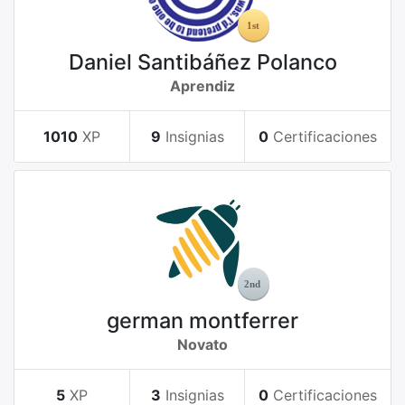
Daniel Santibáñez Polanco
Aprendiz
1010
XP
9
Insignias
0
Certificaciones
german montferrer
Novato
5
XP
3
Insignias
0
Certificaciones