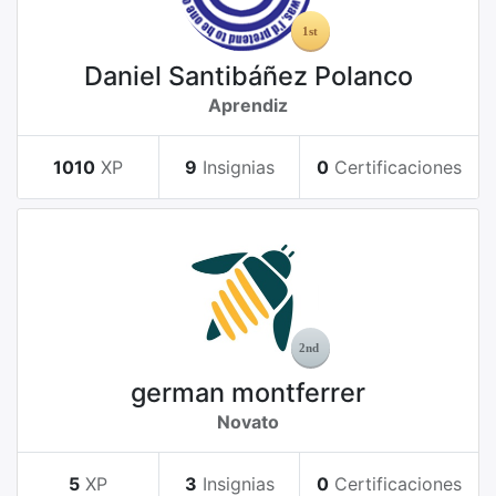
Daniel Santibáñez Polanco
Aprendiz
1010
XP
9
Insignias
0
Certificaciones
german montferrer
Novato
5
XP
3
Insignias
0
Certificaciones