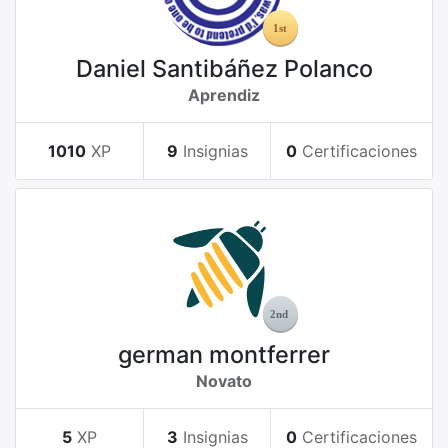
Daniel Santibáñez Polanco
Aprendiz
1010
XP
9
Insignias
0
Certificaciones
german montferrer
Novato
5
XP
3
Insignias
0
Certificaciones